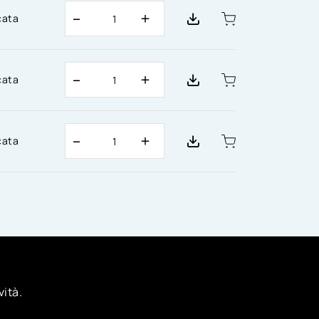
cata
cata
cata
vità.