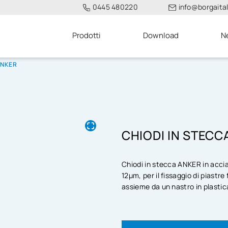
0445 480220
info@borgaitali
Prodotti
Download
N
ANKER
CHIODI IN STECC
Chiodi in stecca ANKER in accia
12µm, per il fissaggio di piastre
assieme da un nastro in plasti