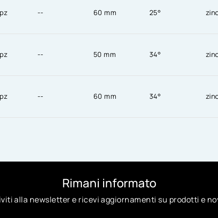
pz
--
60 mm
25°
zin
pz
--
50 mm
34°
zin
pz
--
60 mm
34°
zin
Rimani informato
iviti alla newsletter e ricevi aggiornamenti su prodotti e no