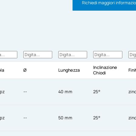
Richiedi maggiori informazio
Inclinazione
la
Ø
Lunghezza
Fin
Chiodi
pz
--
40 mm
25°
zin
pz
--
50 mm
25°
zin