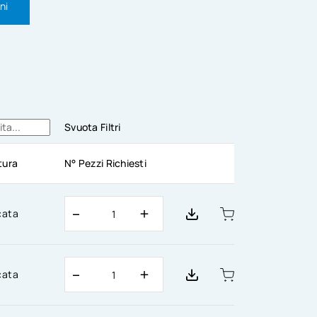
ni
Svuota Filtri
itura
N° Pezzi Richiesti
cata
cata