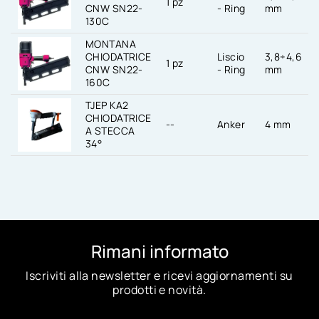
1 pz
CNW SN22-
- Ring
mm
130C
MONTANA
CHIODATRICE
Liscio
3,8÷4,6
1 pz
CNW SN22-
- Ring
mm
160C
TJEP KA2
CHIODATRICE
--
Anker
4 mm
A STECCA
34°
Rimani informato
Iscriviti alla newsletter e ricevi aggiornamenti su
prodotti e novità.