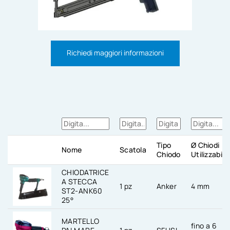
Richiedi maggiori informazioni
Tipo
Ø Chiodi
Nome
Scatola
Chiodo
Utilizzabili
CHIODATRICE
A STECCA
1 pz
Anker
4 mm
ST2-ANK60
25°
MARTELLO
fino a 6