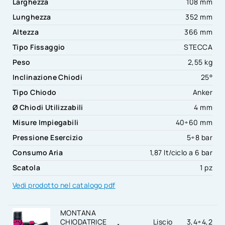
Larghezza
108 mm
Lunghezza
352 mm
Altezza
366 mm
Tipo Fissaggio
STECCA
Peso
2,55 kg
Inclinazione Chiodi
25°
Tipo Chiodo
Anker
Ø Chiodi Utilizzabili
4 mm
Misure Impiegabili
40÷60 mm
Pressione Esercizio
5÷8 bar
Consumo Aria
1,87 lt/ciclo a 6 bar
Scatola
1 pz
Vedi prodotto nel catalogo pdf
MONTANA
CHIODATRICE
Liscio
3,4÷4,2