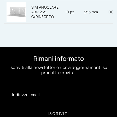
SIM ANGOLARE
ABR 255
10 pz
255 mm
100 
C/RINFORZO
Rimani informato
Iscriviti alla newsletter e ricevi aggiornamenti su
prodotti e novità.
ISCRIVITI