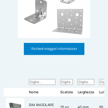
Richiedi maggiori informazioni
Nome
Scatola
Larghezza
Lung
SIM ANGOLARE
25 pz
40 mm
95 m