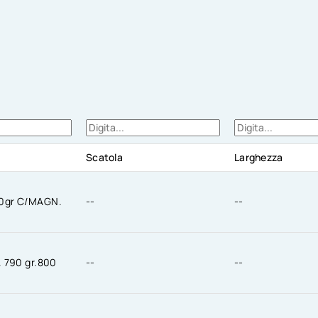
Scatola
Larghezza
0gr C/MAGN.
--
--
 790 gr.800
--
--