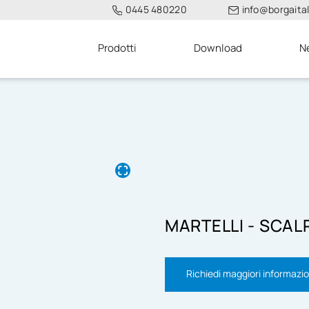
0445 480220
info@borgaitali
Prodotti
Download
N
MARTELLI - SCAL
Richiedi maggiori informazio