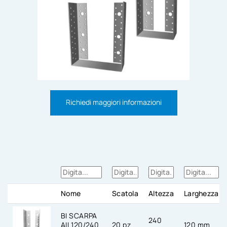
Richiedi maggiori informazioni
Nome
Scatola
Altezza
Larghezza
BI SCARPA
240
AIL120/240
20 pz
120 mm