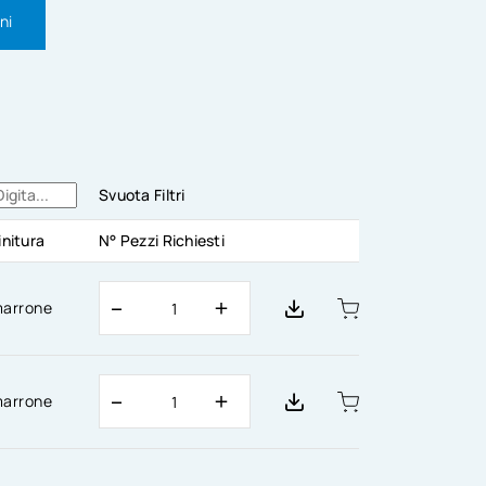
ni
Svuota Filtri
initura
N° Pezzi Richiesti
arrone
arrone