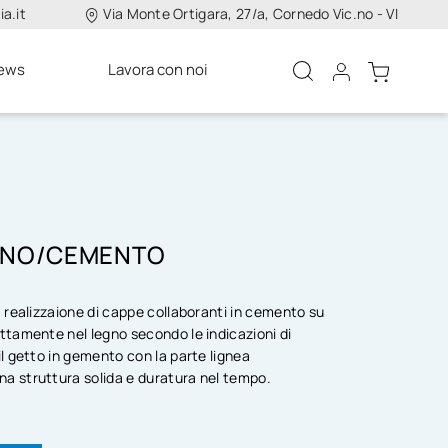
a.it
Via Monte Ortigara, 27/a, Cornedo Vic.no - VI
ews
Lavora con noi
GNO/CEMENTO
la realizzaione di cappe collaboranti in cemento su
ettamente nel legno secondo le indicazioni di
 il getto in gemento con la parte lignea
na struttura solida e duratura nel tempo.