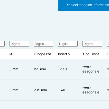
Richiedi maggiori informazio
Ø
Lunghezza
Inserto
Tipo Testa
F
testa
8 mm
155 mm
Tx 40
m
esagonale
testa
8 mm
205 mm
T 40
m
esagonale