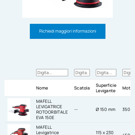
Richiedi maggiori informazioni
Superficie
Nome
Scatola
Motor
Levigante
MAFELL
LEVIGATRICE
--
Ø 150 mm
350 
ROTOORBITALE
EVA 150E
MAFELL
Levigatrice
115 x 230