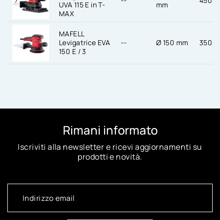
--
450 
UVA 115 E in T-
mm
MAX
MAFELL
Levigatrice EVA
--
Ø 150 mm
350 
150 E / 3
Rimani informato
Iscriviti alla newsletter e ricevi aggiornamenti su
prodotti e novità.