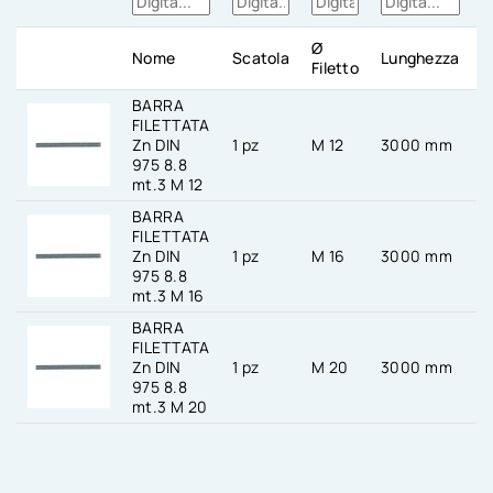
S
Ø
Nome
Scatola
Lunghezza
N
Filetto
BARRA
FILETTATA
Zn DIN
1 pz
M 12
3000 mm
975 8.8
mt.3 M 12
BARRA
FILETTATA
Zn DIN
1 pz
M 16
3000 mm
975 8.8
mt.3 M 16
BARRA
FILETTATA
Zn DIN
1 pz
M 20
3000 mm
975 8.8
mt.3 M 20