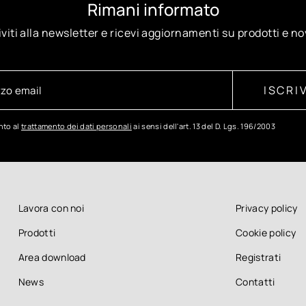
Rimani informato
iviti alla newsletter e ricevi aggiornamenti su prodotti e no
ISCRIV
to al
trattamento dei dati personali
ai sensi dell'art. 13 del D. Lgs. 196/2003
Lavora con noi
Privacy policy
Prodotti
Cookie policy
Area download
Registrati
News
Contatti