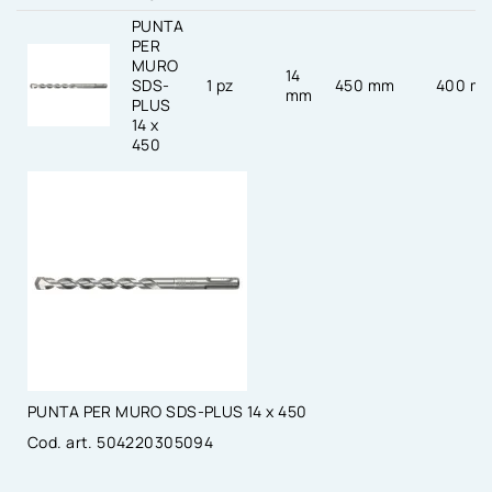
PUNTA
PER
MURO
14
SDS-
1 pz
450 mm
400 m
mm
PLUS
14 x
450
PUNTA PER MURO SDS-PLUS 14 x 450
Cod. art. 504220305094