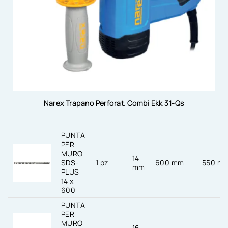
Narex Trapano Perforat. Combi Ekk 31-Qs
PUNTA
PER
MURO
14
SDS-
1 pz
600 mm
550 m
mm
PLUS
14 x
600
PUNTA
PER
MURO
16