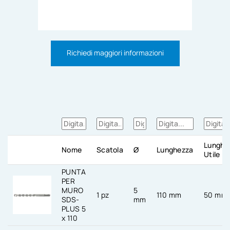
Richiedi maggiori informazioni
Lunghe
Nome
Scatola
Ø
Lunghezza
Utile
PUNTA
PER
MURO
5
1 pz
110 mm
50 mm
SDS-
mm
PLUS 5
x 110