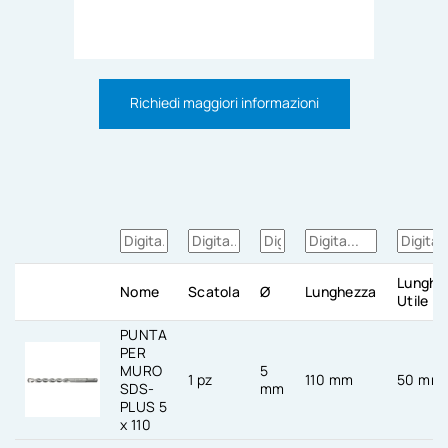
Richiedi maggiori informazioni
Lunghe
Nome
Scatola
Ø
Lunghezza
Utile
PUNTA
PER
MURO
5
1 pz
110 mm
50 mm
SDS-
mm
PLUS 5
x 110