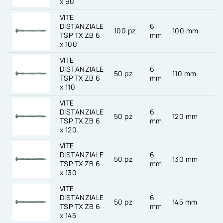
x 90
VITE
DISTANZIALE
6
100 pz
100 mm
T
TSP TX ZB 6
mm
x 100
VITE
DISTANZIALE
6
50 pz
110 mm
T
TSP TX ZB 6
mm
x 110
VITE
DISTANZIALE
6
50 pz
120 mm
T
TSP TX ZB 6
mm
x 120
VITE
DISTANZIALE
6
50 pz
130 mm
T
TSP TX ZB 6
mm
x 130
VITE
DISTANZIALE
6
50 pz
145 mm
T
TSP TX ZB 6
mm
x 145