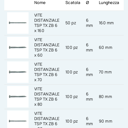
Nome
Scatola
Ø
Lunghezza
I
VITE
DISTANZIALE
6
50 pz
160 mm
T
TSP TX ZB 6
mm
x 160
VITE
DISTANZIALE
6
100 pz
60 mm
T
TSP TX ZB 6
mm
x 60
VITE
DISTANZIALE
6
100 pz
70 mm
T
TSP TX ZB 6
mm
x 70
VITE
DISTANZIALE
6
100 pz
80 mm
T
TSP TX ZB 6
mm
x 80
VITE
DISTANZIALE
6
100 pz
90 mm
T
TSP TX ZB 6
mm