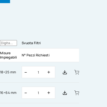
Svuota Filtri
Misure
N° Pezzi Richiesti
Impiegabili
18÷25 mm
16÷64 mm