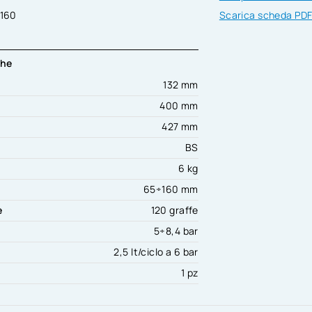
9160
Scarica scheda PD
che
132 mm
400 mm
427 mm
BS
6 kg
65÷160 mm
e
120 graffe
o
5÷8,4 bar
2,5 lt/ciclo a 6 bar
1 pz