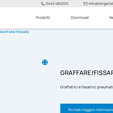
0445 480220
info@borgaitali
Prodotti
Download
N
GRAFFARE/FISSARE
GRAFFARE/FISSA
Graffatrici e fissatrici pneumat
Richiedi maggiori informazio