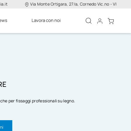
a.it
Via Monte Ortigara, 27/a, Cornedo Vic.no - VI
ews
Lavora con noi
RE
iche per fissaggi professionali su legno.
ni