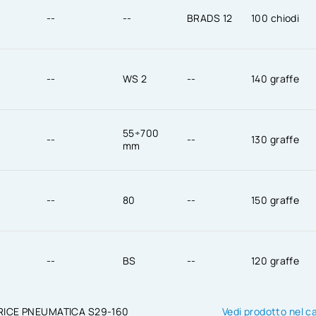
--
--
BRADS 12
100 chiodi
--
WS 2
--
140 graffe
55÷700
--
--
130 graffe
mm
--
80
--
150 graffe
--
BS
--
120 graffe
ICE PNEUMATICA S29-160
Vedi prodotto nel c